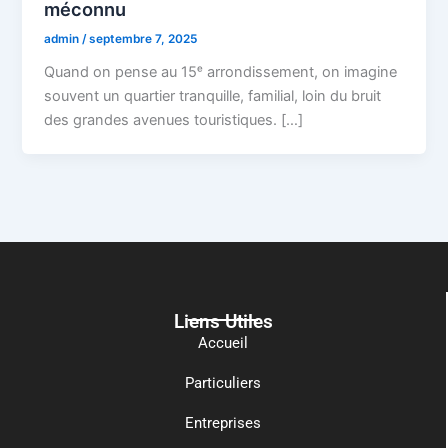
méconnu
admin
/
septembre 7, 2025
Quand on pense au 15ᵉ arrondissement, on imagine
souvent un quartier tranquille, familial, loin du bruit
des grandes avenues touristiques. […]
Liens Utiles
Accueil
Particuliers
Entreprises