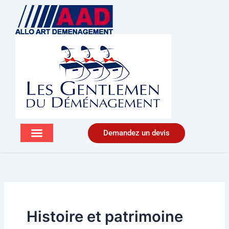
Aller
au
contenu
Demandez un devis
Histoire et patrimoine